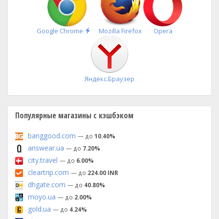
Быстрая
Google Chrome
Mozilla Firefox
Opera
установка
Яндекс.Браузер
Популярные магазины с кэшбэком
banggood.com
— до
10.40%
answear.ua
— до
7.20%
city.travel
— до
6.00%
cleartrip.com
— до
224.00 INR
dhgate.com
— до
40.80%
moyo.ua
— до
2.00%
gold.ua
— до
4.24%