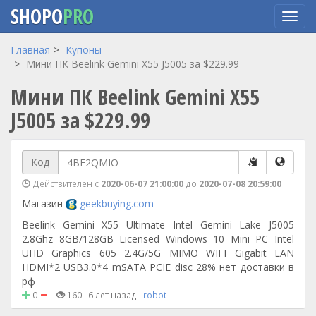
SHOPO
PRO
Перейти
Главная
Купоны
к
Мини ПК Beelink Gemini X55 J5005 за $229.99
основному
Мини ПК Beelink Gemini X55
содержанию
J5005 за $229.99
Код
Действителен с
2020-06-07 21:00:00
до
2020-07-08 20:59:00
Магазин
geekbuying.com
Beelink Gemini X55 Ultimate Intel Gemini Lake J5005
2.8Ghz 8GB/128GB Licensed Windows 10 Mini PC Intel
UHD Graphics 605 2.4G/5G MIMO WIFI Gigabit LAN
HDMI*2 USB3.0*4 mSATA PCIE disc 28% нет доставки в
рф
0
160
6 лет назад
robot