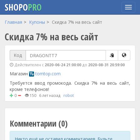
SHOPO
PRO
Перейти
Главная
Купоны
Скидка 7% на весь сайт
к
Скидка 7% на весь сайт
основному
содержанию
Код
Действителен с
2020-06-24 21:00:00
до
2020-08-31 20:59:00
Магазин
tomtop.com
Требуется ввод промокода. Скидка 7% на весь сайт,
кроме телефонов!
0
150
6 лет назад
robot
Комментарии (0)
Никто ещё не оставил комментариев. Будьте