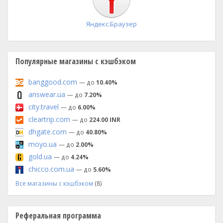
Яндекс.Браузер
Популярные магазины с кэшбэком
banggood.com
— до
10.40%
answear.ua
— до
7.20%
city.travel
— до
6.00%
cleartrip.com
— до
224.00 INR
dhgate.com
— до
40.80%
moyo.ua
— до
2.00%
gold.ua
— до
4.24%
chicco.com.ua
— до
5.60%
Все магазины с кэшбэком
(8)
Реферальная программа