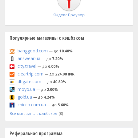
Яндекс.Браузер
Популярные магазины с кэшбэком
banggood.com
— до
10.40%
answear.ua
— до
7.20%
city.travel
— до
6.00%
cleartrip.com
— до
224.00 INR
dhgate.com
— до
40.80%
moyo.ua
— до
2.00%
gold.ua
— до
4.24%
chicco.com.ua
— до
5.60%
Все магазины с кэшбэком
(8)
Реферальная программа