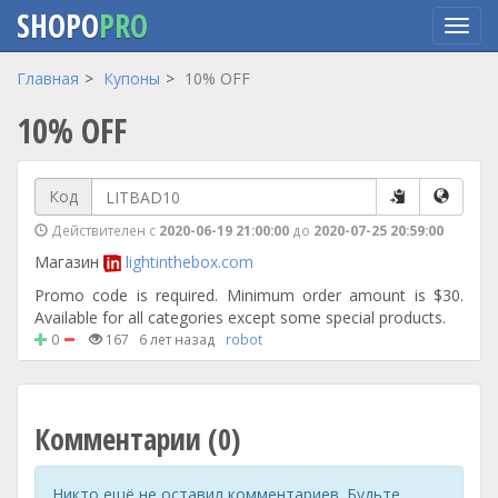
SHOPO
PRO
Перейти
Главная
Купоны
10% OFF
к
10% OFF
основному
содержанию
Код
Действителен с
2020-06-19 21:00:00
до
2020-07-25 20:59:00
Магазин
lightinthebox.com
Promo code is required. Minimum order amount is $30.
Available for all categories except some special products.
0
167
6 лет назад
robot
Комментарии (0)
Никто ещё не оставил комментариев. Будьте