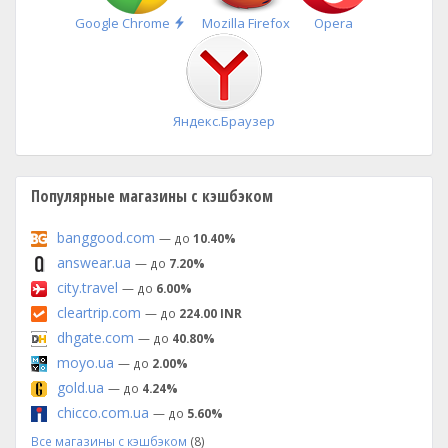
Быстрая
Google Chrome
Mozilla Firefox
Opera
установка
Яндекс.Браузер
Популярные магазины с кэшбэком
banggood.com
— до
10.40%
answear.ua
— до
7.20%
city.travel
— до
6.00%
cleartrip.com
— до
224.00 INR
dhgate.com
— до
40.80%
moyo.ua
— до
2.00%
gold.ua
— до
4.24%
chicco.com.ua
— до
5.60%
Все магазины с кэшбэком
(8)