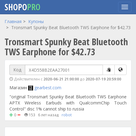
SHOPO
PRO
Перейти
Главная
Купоны
к
Tronsmart Spunky Beat Bluetooth TWS Earphone for $42.73
основному
Tronsmart Spunky Beat Bluetooth
содержанию
TWS Earphone for $42.73
Код
Действителен с
2020-06-21 21:00:00
до
2020-07-19 20:59:00
Магазин
gearbest.com
"original Tronsmart Spunky Beat Bluetooth TWS Earphone
APTX Wireless Earbuds with QualcommChip Touch
Control" disc 1% cannot ship to russia
0
153
6 лет назад
robot