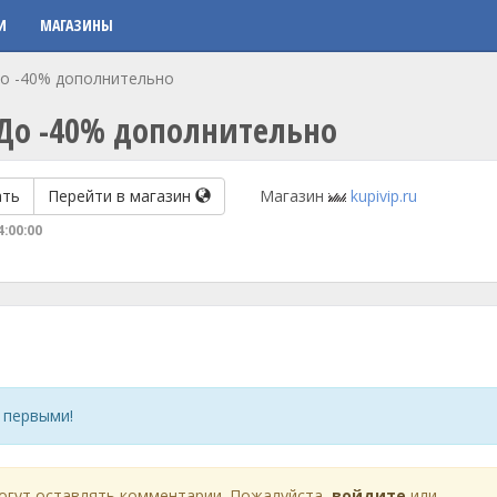
И
МАГАЗИНЫ
До -40% дополнительно
 До -40% дополнительно
ать
Перейти в магазин
Магазин
kupivip.ru
4:00:00
 первыми!
огут оставлять комментарии. Пожалуйста,
войдите
или