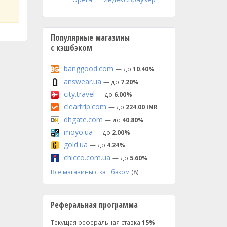
Популярные магазины
с кэшбэком
banggood.com
— до
10.40%
answear.ua
— до
7.20%
city.travel
— до
6.00%
cleartrip.com
— до
224.00 INR
dhgate.com
— до
40.80%
moyo.ua
— до
2.00%
gold.ua
— до
4.24%
chicco.com.ua
— до
5.60%
Все магазины с кэшбэком
(8)
Реферальная программа
Текущая реферальная ставка
15%