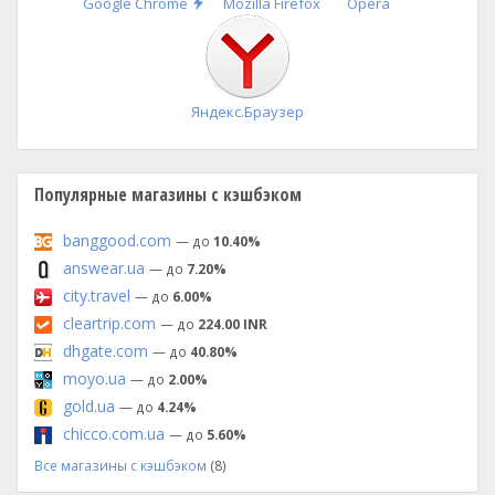
Быстрая
Google Chrome
Mozilla Firefox
Opera
установка
Яндекс.Браузер
Популярные магазины с кэшбэком
banggood.com
— до
10.40%
answear.ua
— до
7.20%
city.travel
— до
6.00%
cleartrip.com
— до
224.00 INR
dhgate.com
— до
40.80%
moyo.ua
— до
2.00%
gold.ua
— до
4.24%
chicco.com.ua
— до
5.60%
Все магазины с кэшбэком
(8)