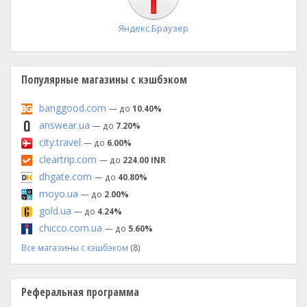
Яндекс.Браузер
Популярные магазины с кэшбэком
banggood.com
— до
10.40%
answear.ua
— до
7.20%
city.travel
— до
6.00%
cleartrip.com
— до
224.00 INR
dhgate.com
— до
40.80%
moyo.ua
— до
2.00%
gold.ua
— до
4.24%
chicco.com.ua
— до
5.60%
Все магазины с кэшбэком
(8)
Реферальная программа