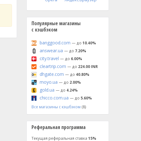
Популярные магазины
с кэшбэком
banggood.com
— до
10.40%
answear.ua
— до
7.20%
city.travel
— до
6.00%
cleartrip.com
— до
224.00 INR
dhgate.com
— до
40.80%
moyo.ua
— до
2.00%
gold.ua
— до
4.24%
chicco.com.ua
— до
5.60%
Все магазины с кэшбэком
(8)
Реферальная программа
Текущая реферальная ставка
15%