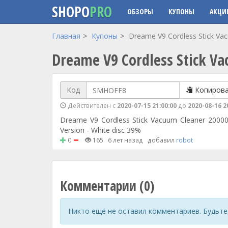
SHOPO
PRO
ОБЗОРЫ
КУПОНЫ
АКЦИ
Перейти к основному содержанию
Главная
Купоны
Dreame V9 Cordless Stick Vac
Dreame V9 Cordless Stick Va
Код
Копиров
Действителен с
2020-07-15 21:00:00
до
2020-08-16 2
Dreame V9 Cordless Stick Vacuum Cleaner 20000 
Version - White disc 39%
0
165
6 лет назад
добавил
robot
Комментарии (0)
Никто ещё не оставил комментариев. Будьте