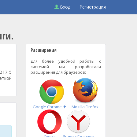
Вход
Регистрация
иги.
Расширения
Для более удобной работы с
системой мы разработали
В17 5
расширения для браузеров:
еткой
Быстрая
Google Chrome
Mozilla Firefox
установка
Opera
Яндекс.Браузер