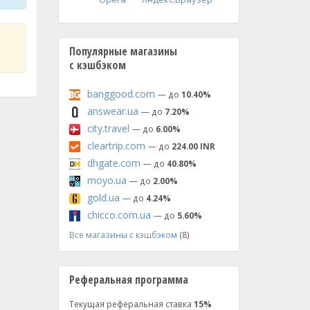
Популярные магазины
с кэшбэком
banggood.com
— до
10.40%
answear.ua
— до
7.20%
city.travel
— до
6.00%
cleartrip.com
— до
224.00 INR
dhgate.com
— до
40.80%
moyo.ua
— до
2.00%
gold.ua
— до
4.24%
chicco.com.ua
— до
5.60%
Все магазины с кэшбэком
(8)
Реферальная программа
Текущая реферальная ставка
15%