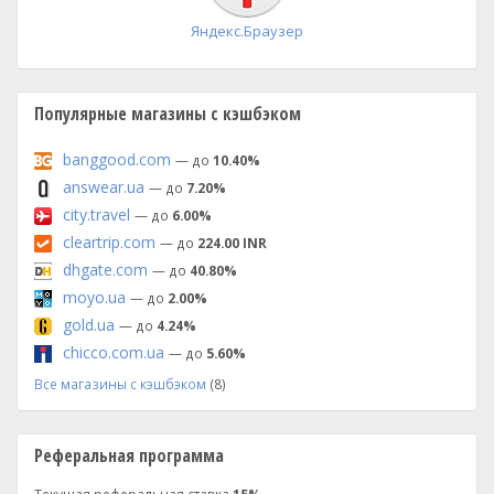
Яндекс.Браузер
Популярные магазины с кэшбэком
banggood.com
— до
10.40%
answear.ua
— до
7.20%
city.travel
— до
6.00%
cleartrip.com
— до
224.00 INR
dhgate.com
— до
40.80%
moyo.ua
— до
2.00%
gold.ua
— до
4.24%
chicco.com.ua
— до
5.60%
Все магазины с кэшбэком
(8)
Реферальная программа