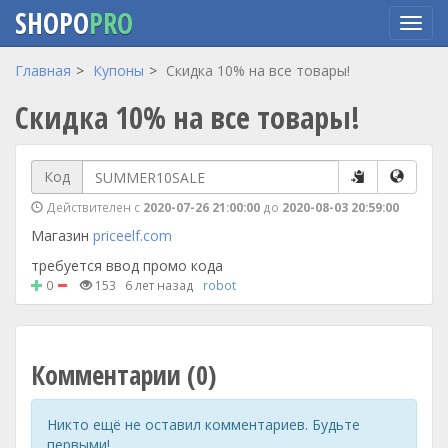
SHOPO
PRO
Перейти
Главная
Купоны
Скидка 10% на все товары!
к
Скидка 10% на все товары!
основному
содержанию
Код
Действителен с
2020-07-26 21:00:00
до
2020-08-03 20:59:00
Магазин
priceelf.com
требуется ввод промо кода
0
153
6 лет назад
robot
Комментарии (0)
Никто ещё не оставил комментариев. Будьте
первыми!