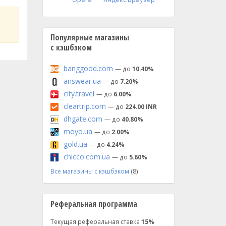
Популярные магазины
с кэшбэком
banggood.com
— до
10.40%
answear.ua
— до
7.20%
city.travel
— до
6.00%
cleartrip.com
— до
224.00 INR
dhgate.com
— до
40.80%
moyo.ua
— до
2.00%
gold.ua
— до
4.24%
chicco.com.ua
— до
5.60%
Все магазины с кэшбэком
(8)
Реферальная программа
Текущая реферальная ставка
15%