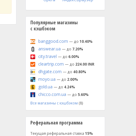
Популярные магазины
с кэшбэком
banggood.com
— до
10.40%
answear.ua
— до
7.20%
city.travel
— до
6.00%
cleartrip.com
— до
224.00 INR
dhgate.com
— до
40.80%
moyo.ua
— до
2.00%
gold.ua
— до
4.24%
chicco.com.ua
— до
5.60%
Все магазины с кэшбэком
(8)
Реферальная программа
Текущая реферальная ставка
15%