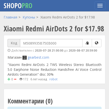
SHOPO
PRO
Перейти
Главная
Купоны
Xiaomi Redmi AirDots 2 for $17.98
к
Xiaomi Redmi AirDots 2 for $17.98
основному
содержанию
Код
Действителен с
2020-07-28 21:00:00
до
2020-08-07 20:59:00
Магазин
gearbest.com
"Xiaomi Redmi AirDots 2 TWS Wireless Stereo Bluetooth
5.0 Earphone Noise Reduction Handsfree AI Voice Control
Airdots Generation" disc 30%
0
172
6 лет назад
robot
Комментарии (0)