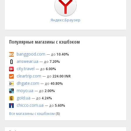
Яндекс.Браузер
Популярные магазины с кэшбэком
banggood.com
— до
10.40%
answear.ua
— до
7.20%
city.travel
— до
6.00%
cleartrip.com
— до
224.00 INR
dhgate.com
— до
40.80%
moyo.ua
— до
2.00%
gold.ua
— до
4.24%
chicco.com.ua
— до
5.60%
Все магазины с кэшбэком
(8)