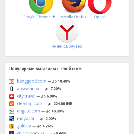
Быстрая
Google Chrome
Mozilla Firefox
Opera
установка
Яндекс.Браузер
Популярные магазины с кэшбэком
banggood.com
— до
10.40%
answear.ua
— до
7.20%
city.travel
— до
6.00%
cleartrip.com
— до
224.00 INR
dhgate.com
— до
40.80%
moyo.ua
— до
2.00%
gold.ua
— до
4.24%
chicco.com.ua
— до
5.60%