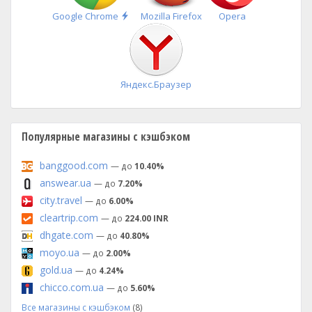
Быстрая
Google Chrome
Mozilla Firefox
Opera
установка
Яндекс.Браузер
Популярные магазины с кэшбэком
banggood.com
— до
10.40%
answear.ua
— до
7.20%
city.travel
— до
6.00%
cleartrip.com
— до
224.00 INR
dhgate.com
— до
40.80%
moyo.ua
— до
2.00%
gold.ua
— до
4.24%
chicco.com.ua
— до
5.60%
Все магазины с кэшбэком
(8)