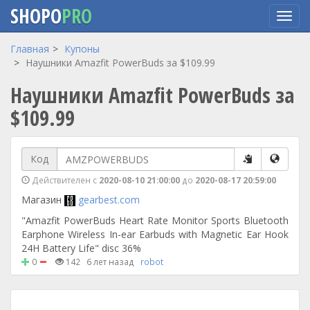
SHOPO
PRO
Перейти
Главная
Купоны
к
Наушники Amazfit PowerBuds за $109.99
основному
Наушники Amazfit PowerBuds за
содержанию
$109.99
Код
Действителен с
2020-08-10 21:00:00
до
2020-08-17 20:59:00
Магазин
gearbest.com
"Amazfit PowerBuds Heart Rate Monitor Sports Bluetooth
Earphone Wireless In-ear Earbuds with Magnetic Ear Hook
24H Battery Life" disc 36%
0
142
6 лет назад
robot