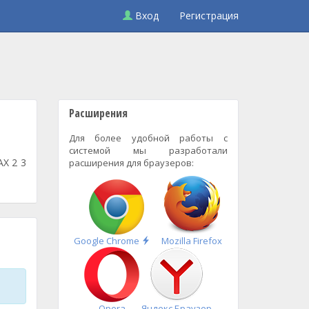
Вход
Регистрация
Расширения
Для более удобной работы с
системой мы разработали
AX 2 3
расширения для браузеров:
Быстрая
Google Chrome
Mozilla Firefox
установка
Opera
Яндекс.Браузер