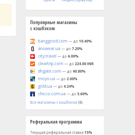
Популярные магазины
с кэшбэком
banggood.com
— до
10.40%
answear.ua
— до
7.20%
city.travel
— до
6.00%
cleartrip.com
— до
224.00 INR
dhgate.com
— до
40.80%
moyo.ua
— до
2.00%
gold.ua
— до
4.24%
chicco.com.ua
— до
5.60%
Все магазины с кэшбэком
(8)
Реферальная программа
Текущая реферальная ставка
15%