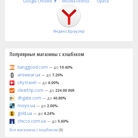
Быстрая
Google Chrome
Mozilla Firefox
Opera
установка
Яндекс.Браузер
Популярные магазины с кэшбэком
banggood.com
— до
10.40%
answear.ua
— до
7.20%
city.travel
— до
6.00%
cleartrip.com
— до
224.00 INR
dhgate.com
— до
40.80%
moyo.ua
— до
2.00%
gold.ua
— до
4.24%
chicco.com.ua
— до
5.60%
Все магазины с кэшбэком
(8)