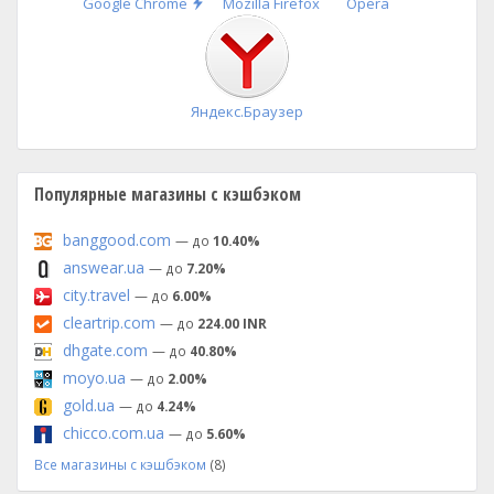
Быстрая
Google Chrome
Mozilla Firefox
Opera
установка
Яндекс.Браузер
Популярные магазины с кэшбэком
banggood.com
— до
10.40%
answear.ua
— до
7.20%
city.travel
— до
6.00%
cleartrip.com
— до
224.00 INR
dhgate.com
— до
40.80%
moyo.ua
— до
2.00%
gold.ua
— до
4.24%
chicco.com.ua
— до
5.60%
Все магазины с кэшбэком
(8)