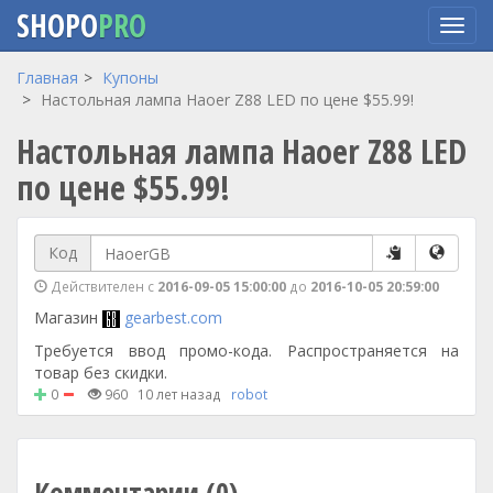
SHOPO
PRO
Перейти
Главная
Купоны
к
Настольная лампа Haoer Z88 LED по цене $55.99!
основному
Настольная лампа Haoer Z88 LED
содержанию
по цене $55.99!
Код
Действителен с
2016-09-05 15:00:00
до
2016-10-05 20:59:00
Магазин
gearbest.com
Требуется ввод промо-кода. Распространяется на
товар без скидки.
0
960
10 лет назад
robot