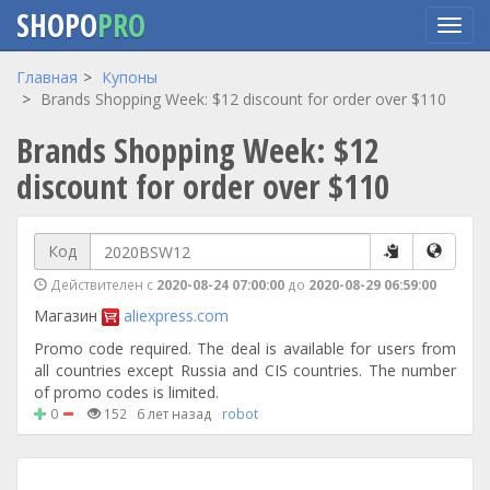
SHOPO
PRO
Перейти
Главная
Купоны
к
Brands Shopping Week: $12 discount for order over $110
основному
Brands Shopping Week: $12
содержанию
discount for order over $110
Код
Действителен с
2020-08-24 07:00:00
до
2020-08-29 06:59:00
Магазин
aliexpress.com
Promo code required. The deal is available for users from
all countries except Russia and CIS countries. The number
of promo codes is limited.
0
152
6 лет назад
robot