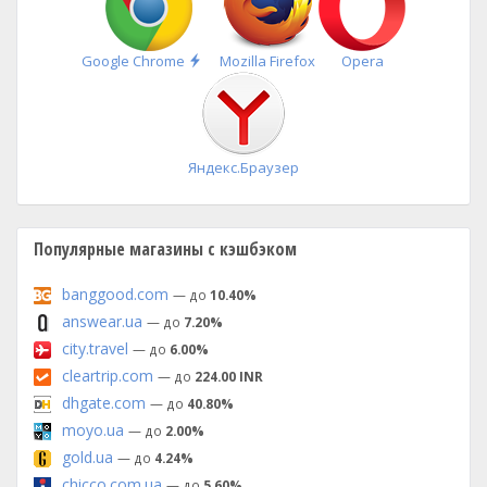
Быстрая
Google Chrome
Mozilla Firefox
Opera
установка
Яндекс.Браузер
Популярные магазины с кэшбэком
banggood.com
— до
10.40%
answear.ua
— до
7.20%
city.travel
— до
6.00%
cleartrip.com
— до
224.00 INR
dhgate.com
— до
40.80%
moyo.ua
— до
2.00%
gold.ua
— до
4.24%
chicco.com.ua
— до
5.60%