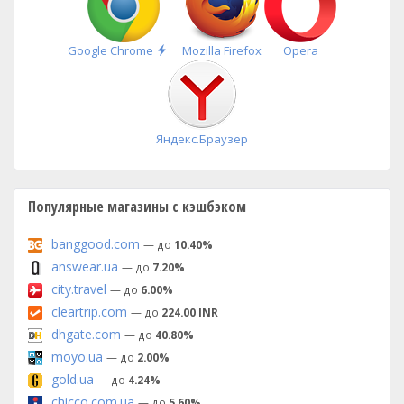
Быстрая
Google Chrome
Mozilla Firefox
Opera
установка
Яндекс.Браузер
Популярные магазины с кэшбэком
banggood.com
— до
10.40%
answear.ua
— до
7.20%
city.travel
— до
6.00%
cleartrip.com
— до
224.00 INR
dhgate.com
— до
40.80%
moyo.ua
— до
2.00%
gold.ua
— до
4.24%
chicco.com.ua
— до
5.60%