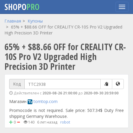
SHOPO
PRO
Перейти
Главная
Купоны
к
65% + $88.66 OFF for CREALITY CR-10S Pro V2 Upgraded
основному
High Precision 3D Printer
содержанию
65% + $88.66 OFF for CREALITY CR-
10S Pro V2 Upgraded High
Precision 3D Printer
Код
Действителен с
2020-08-26 21:00:00
до
2020-09-30 20:59:00
Магазин
tomtop.com
Promocode is not required. Sale price: 507.34$ Duty Free
shipping Germany Warehouse.
0
140
6 лет назад
robot