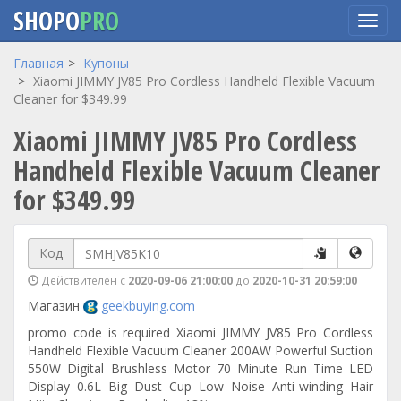
SHOPO
PRO
Перейти
Главная
Купоны
к
Xiaomi JIMMY JV85 Pro Cordless Handheld Flexible Vacuum
основному
Cleaner for $349.99
содержанию
Xiaomi JIMMY JV85 Pro Cordless
Handheld Flexible Vacuum Cleaner
for $349.99
Код
Действителен с
2020-09-06 21:00:00
до
2020-10-31 20:59:00
Магазин
geekbuying.com
promo code is required Xiaomi JIMMY JV85 Pro Cordless
Handheld Flexible Vacuum Cleaner 200AW Powerful Suction
550W Digital Brushless Motor 70 Minute Run Time LED
Display 0.6L Big Dust Cup Low Noise Anti-winding Hair