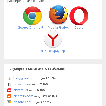
расширения для браузеров:
Быстрая
Google Chrome
Mozilla Firefox
Opera
установка
Яндекс.Браузер
Популярные магазины с кэшбэком
banggood.com
— до
10.40%
answear.ua
— до
7.20%
city.travel
— до
6.00%
cleartrip.com
— до
224.00 INR
dhgate.com
— до
40.80%