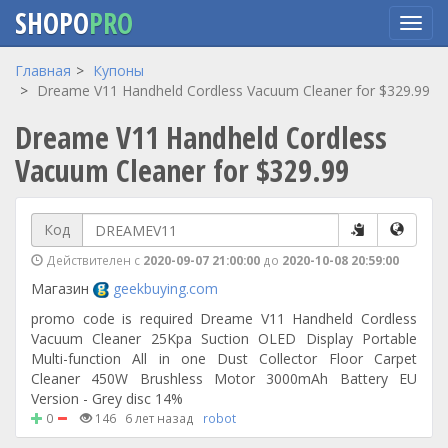
SHOPO
PRO
Перейти
Главная
Купоны
к
Dreame V11 Handheld Cordless Vacuum Cleaner for $329.99
основному
Dreame V11 Handheld Cordless
содержанию
Vacuum Cleaner for $329.99
Код
Действителен с
2020-09-07 21:00:00
до
2020-10-08 20:59:00
Магазин
geekbuying.com
promo code is required Dreame V11 Handheld Cordless
Vacuum Cleaner 25Kpa Suction OLED Display Portable
Multi-function All in one Dust Collector Floor Carpet
Cleaner 450W Brushless Motor 3000mAh Battery EU
Version - Grey disc 14%
0
146
6 лет назад
robot