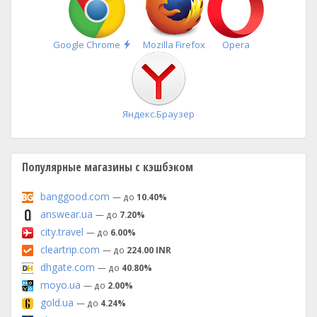
Быстрая
Google Chrome
Mozilla Firefox
Opera
установка
Яндекс.Браузер
Популярные магазины с кэшбэком
banggood.com
— до
10.40%
answear.ua
— до
7.20%
city.travel
— до
6.00%
cleartrip.com
— до
224.00 INR
dhgate.com
— до
40.80%
moyo.ua
— до
2.00%
gold.ua
— до
4.24%