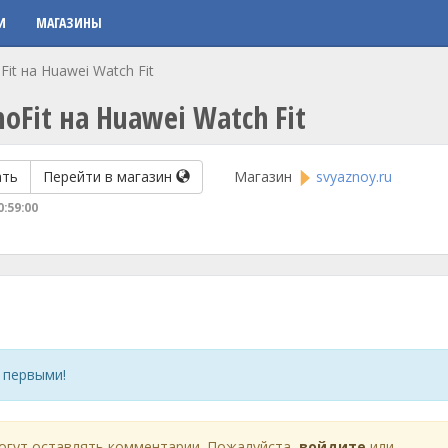
И
МАГАЗИНЫ
it на Huawei Watch Fit
Fit на Huawei Watch Fit
ать
Перейти в магазин
Магазин
svyaznoy.ru
0:59:00
 первыми!
огут оставлять комментарии. Пожалуйста,
войдите
или