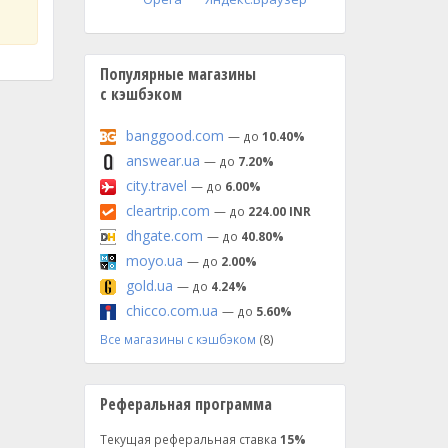
Популярные магазины
с кэшбэком
banggood.com
— до
10.40%
answear.ua
— до
7.20%
city.travel
— до
6.00%
cleartrip.com
— до
224.00 INR
dhgate.com
— до
40.80%
moyo.ua
— до
2.00%
gold.ua
— до
4.24%
chicco.com.ua
— до
5.60%
Все магазины с кэшбэком
(8)
Реферальная программа
Текущая реферальная ставка
15%