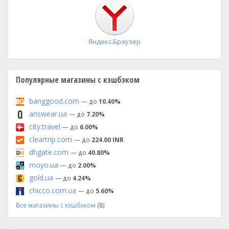
установка
Яндекс.Браузер
Популярные магазины с кэшбэком
banggood.com
— до
10.40%
answear.ua
— до
7.20%
city.travel
— до
6.00%
cleartrip.com
— до
224.00 INR
dhgate.com
— до
40.80%
moyo.ua
— до
2.00%
gold.ua
— до
4.24%
chicco.com.ua
— до
5.60%
Все магазины с кэшбэком
(8)