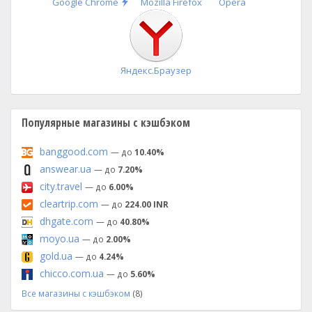
Быстрая
Google Chrome
Mozilla Firefox
Opera
установка
Яндекс.Браузер
Популярные магазины с кэшбэком
banggood.com
— до
10.40%
answear.ua
— до
7.20%
city.travel
— до
6.00%
cleartrip.com
— до
224.00 INR
dhgate.com
— до
40.80%
moyo.ua
— до
2.00%
gold.ua
— до
4.24%
chicco.com.ua
— до
5.60%
Все магазины с кэшбэком
(8)