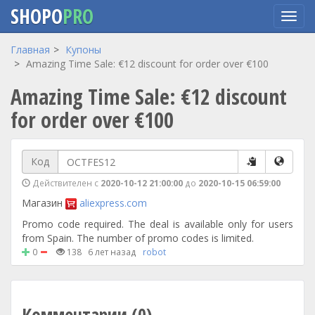
SHOPO
PRO
Перейти
Главная
Купоны
к
Amazing Time Sale: €12 discount for order over €100
основному
Amazing Time Sale: €12 discount
содержанию
for order over €100
Код
Действителен с
2020-10-12 21:00:00
до
2020-10-15 06:59:00
Магазин
aliexpress.com
Promo code required. The deal is available only for users
from Spain. The number of promo codes is limited.
0
138
6 лет назад
robot