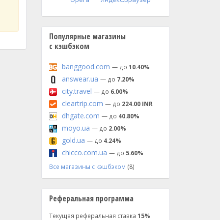
Популярные магазины
с кэшбэком
banggood.com
— до
10.40%
answear.ua
— до
7.20%
city.travel
— до
6.00%
cleartrip.com
— до
224.00 INR
dhgate.com
— до
40.80%
moyo.ua
— до
2.00%
gold.ua
— до
4.24%
chicco.com.ua
— до
5.60%
Все магазины с кэшбэком
(8)
Реферальная программа
Текущая реферальная ставка
15%