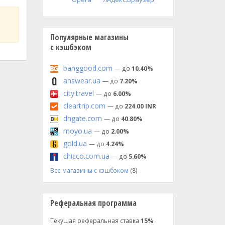
Популярные магазины
с кэшбэком
banggood.com
— до
10.40%
answear.ua
— до
7.20%
city.travel
— до
6.00%
cleartrip.com
— до
224.00 INR
dhgate.com
— до
40.80%
moyo.ua
— до
2.00%
gold.ua
— до
4.24%
chicco.com.ua
— до
5.60%
Все магазины с кэшбэком
(8)
Реферальная программа
Текущая реферальная ставка
15%