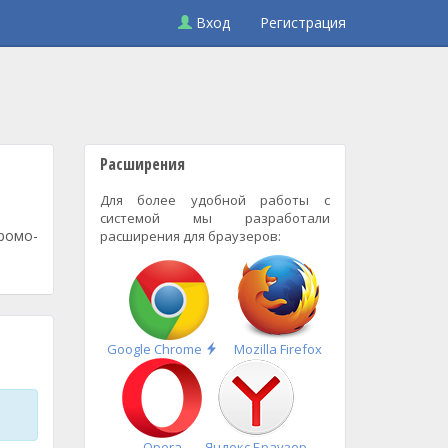
Вход
Регистрация
Расширения
Для более удобной работы с
системой мы разработали
промо-
расширения для браузеров:
Быстрая
Google Chrome
Mozilla Firefox
установка
Opera
Яндекс.Браузер