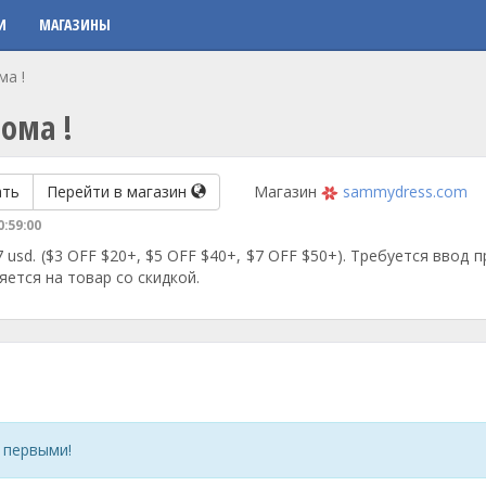
И
МАГАЗИНЫ
ма !
ома !
ать
Перейти в магазин
Магазин
sammydress.com
0:59:00
 usd. ($3 OFF $20+, $5 OFF $40+, $7 OFF $50+). Требуется ввод 
яется на товар со скидкой.
 первыми!