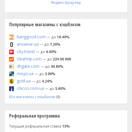
Яндекс.Браузер
Популярные магазины с кэшбэком
banggood.com
— до
10.40%
answear.ua
— до
7.20%
city.travel
— до
6.00%
cleartrip.com
— до
224.00 INR
dhgate.com
— до
40.80%
moyo.ua
— до
2.00%
gold.ua
— до
4.24%
chicco.com.ua
— до
5.60%
Все магазины с кэшбэком
(8)
Реферальная программа
Текущая реферальная ставка
15%