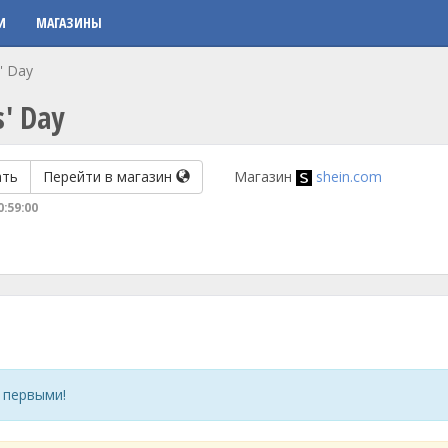
И
МАГАЗИНЫ
' Day
s' Day
ать
Перейти в магазин
Магазин
shein.com
0:59:00
 первыми!