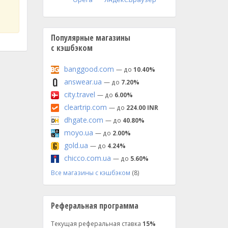
Популярные магазины
с кэшбэком
banggood.com
— до
10.40%
answear.ua
— до
7.20%
city.travel
— до
6.00%
cleartrip.com
— до
224.00 INR
dhgate.com
— до
40.80%
moyo.ua
— до
2.00%
gold.ua
— до
4.24%
chicco.com.ua
— до
5.60%
Все магазины с кэшбэком
(8)
Реферальная программа
Текущая реферальная ставка
15%