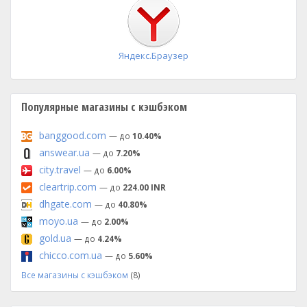
установка
Яндекс.Браузер
Популярные магазины с кэшбэком
banggood.com
— до
10.40%
answear.ua
— до
7.20%
city.travel
— до
6.00%
cleartrip.com
— до
224.00 INR
dhgate.com
— до
40.80%
moyo.ua
— до
2.00%
gold.ua
— до
4.24%
chicco.com.ua
— до
5.60%
Все магазины с кэшбэком
(8)