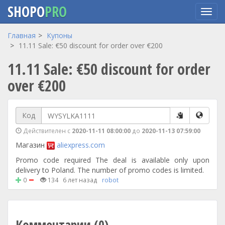
SHOPO
PRO
Перейти
Главная
Купоны
к
11.11 Sale: €50 discount for order over €200
основному
11.11 Sale: €50 discount for order
содержанию
over €200
Код
Действителен с
2020-11-11 08:00:00
до
2020-11-13 07:59:00
Магазин
aliexpress.com
Promo code required The deal is available only upon
delivery to Poland. The number of promo codes is limited.
0
134
6 лет назад
robot