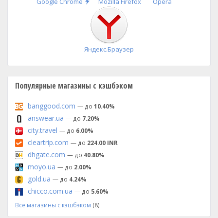
Быстрая
Google Chrome
Mozilla Firefox
Opera
установка
Яндекс.Браузер
Популярные магазины с кэшбэком
banggood.com
— до
10.40%
answear.ua
— до
7.20%
city.travel
— до
6.00%
cleartrip.com
— до
224.00 INR
dhgate.com
— до
40.80%
moyo.ua
— до
2.00%
gold.ua
— до
4.24%
chicco.com.ua
— до
5.60%
Все магазины с кэшбэком
(8)