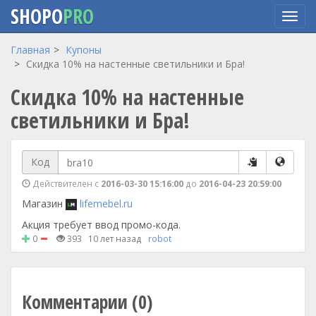
SHOPO
PRO
Перейти
Главная
Купоны
к
Скидка 10% на настенные светильники и Бра!
основному
Скидка 10% на настенные
содержанию
светильники и Бра!
Код
Действителен с
2016-03-30 15:16:00
до
2016-04-23 20:59:00
Магазин
lifemebel.ru
Акция требует ввод промо-кода.
0
393
10 лет назад
robot
Комментарии (0)