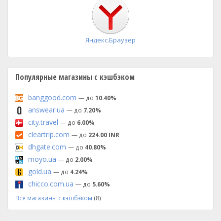
установка
Яндекс.Браузер
Популярные магазины с кэшбэком
banggood.com
— до
10.40%
answear.ua
— до
7.20%
city.travel
— до
6.00%
cleartrip.com
— до
224.00 INR
dhgate.com
— до
40.80%
moyo.ua
— до
2.00%
gold.ua
— до
4.24%
chicco.com.ua
— до
5.60%
Все магазины с кэшбэком
(8)