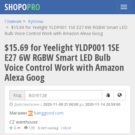
SHOPO
PRO
Перейти
Главная
Купоны
к
$15.69 for Yeelight YLDP001 1SE E27 6W RGBW Smart LED
основному
Bulb Voice Control Work with Amazon Alexa Goog
содержанию
$15.69 for Yeelight YLDP001 1SE
E27 6W RGBW Smart LED Bulb
Voice Control Work with Amazon
Alexa Goog
Код
Действителен с
2020-11-09 21:00:00
до
2020-11-14 20:59:00
Магазин
banggood.com
CZ warehouse
0
135
6 лет назад
robot