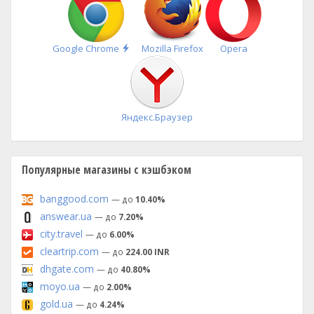
Быстрая
Google Chrome
Mozilla Firefox
Opera
установка
Яндекс.Браузер
Популярные магазины с кэшбэком
banggood.com
— до
10.40%
answear.ua
— до
7.20%
city.travel
— до
6.00%
cleartrip.com
— до
224.00 INR
dhgate.com
— до
40.80%
moyo.ua
— до
2.00%
gold.ua
— до
4.24%