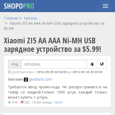
SHOPO
PRO
Перейти
Главная
Купоны
к
Xiaomi ZI5 AA AAA Ni-MH USB зарядное устройство за
основному
$5.99!
содержанию
Xiaomi ZI5 AA AAA Ni-MH USB
зарядное устройство за $5.99!
Код
Действителен с
2016-09-09 06:50:00
до
2016-09-30 20:59:00
Магазин
gearbest.com
Требуется ввод промо-кода. Не распространяется на
товар со скидкой.Только 1000 штук, каждый только
может купить 1 штука.
0
332
10 лет назад
robot