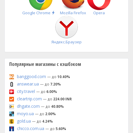
Быстрая
Google Chrome
Mozilla Firefox
Opera
установка
Яндекс.Браузер
Популярные магазины с кэшбэком
banggood.com
— до
10.40%
answear.ua
— до
7.20%
city.travel
— до
6.00%
cleartrip.com
— до
224.00 INR
dhgate.com
— до
40.80%
moyo.ua
— до
2.00%
gold.ua
— до
4.24%
chicco.com.ua
— до
5.60%