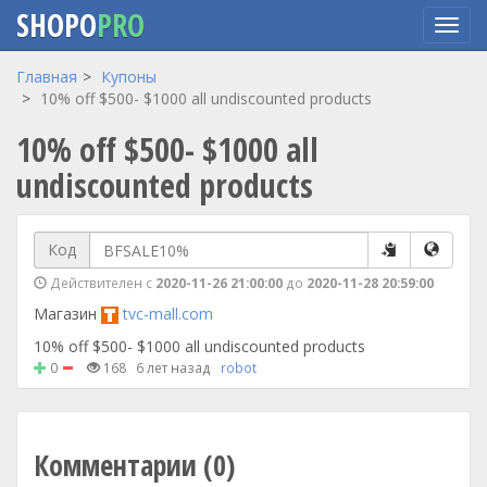
SHOPO
PRO
Перейти
Главная
Купоны
к
10% off $500- $1000 all undiscounted products
основному
10% off $500- $1000 all
содержанию
undiscounted products
Код
Действителен с
2020-11-26 21:00:00
до
2020-11-28 20:59:00
Магазин
tvc-mall.com
10% off $500- $1000 all undiscounted products
0
168
6 лет назад
robot
Комментарии (0)