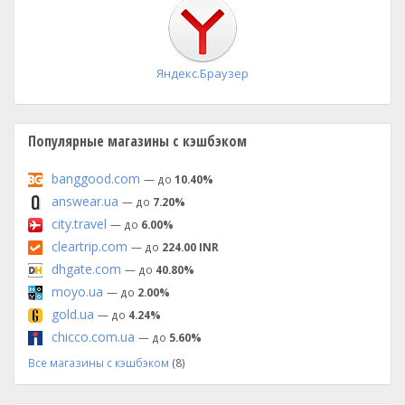
установка
Яндекс.Браузер
Популярные магазины с кэшбэком
banggood.com
— до
10.40%
answear.ua
— до
7.20%
city.travel
— до
6.00%
cleartrip.com
— до
224.00 INR
dhgate.com
— до
40.80%
moyo.ua
— до
2.00%
gold.ua
— до
4.24%
chicco.com.ua
— до
5.60%
Все магазины с кэшбэком
(8)