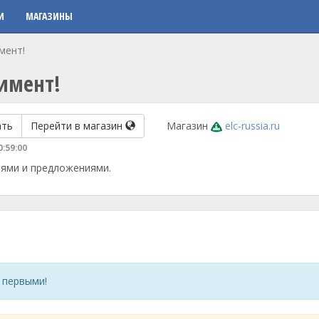
И
МАГАЗИНЫ
мент!
тимент!
ать
Перейти в магазин
Магазин
elc-russia.ru
0:59:00
иями и предложениями.
 первыми!