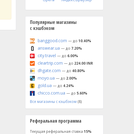
Популярные магазины
с кэшбэком
banggood.com
— до
10.40%
answear.ua
— до
7.20%
city.travel
— до
6.00%
cleartrip.com
— до
224.00 INR
dhgate.com
— до
40.80%
moyo.ua
— до
2.00%
gold.ua
— до
4.24%
chicco.com.ua
— до
5.60%
Все магазины с кэшбэком
(8)
Реферальная программа
Текущая реферальная ставка
15%