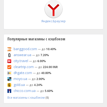
установка
Яндекс.Браузер
Популярные магазины с кэшбэком
banggood.com
— до
10.40%
answear.ua
— до
7.20%
city.travel
— до
6.00%
cleartrip.com
— до
224.00 INR
dhgate.com
— до
40.80%
moyo.ua
— до
2.00%
gold.ua
— до
4.24%
chicco.com.ua
— до
5.60%
Все магазины с кэшбэком
(8)