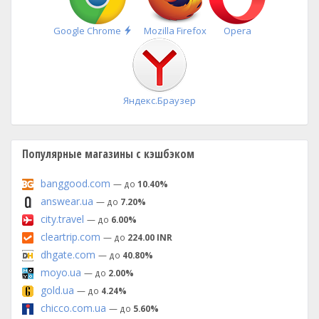
Быстрая
Google Chrome
Mozilla Firefox
Opera
установка
Яндекс.Браузер
Популярные магазины с кэшбэком
banggood.com
— до
10.40%
answear.ua
— до
7.20%
city.travel
— до
6.00%
cleartrip.com
— до
224.00 INR
dhgate.com
— до
40.80%
moyo.ua
— до
2.00%
gold.ua
— до
4.24%
chicco.com.ua
— до
5.60%