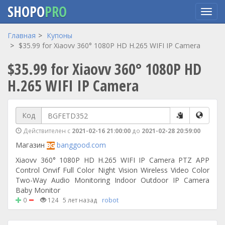
SHOPO
PRO
Перейти
Главная
Купоны
к
$35.99 for Xiaovv 360° 1080P HD H.265 WIFI IP Camera
основному
$35.99 for Xiaovv 360° 1080P HD
содержанию
H.265 WIFI IP Camera
Код
Действителен с
2021-02-16 21:00:00
до
2021-02-28 20:59:00
Магазин
banggood.com
Xiaovv 360° 1080P HD H.265 WIFI IP Camera PTZ APP
Control Onvif Full Color Night Vision Wireless Video Color
Two-Way Audio Monitoring Indoor Outdoor IP Camera
Baby Monitor
0
124
5 лет назад
robot