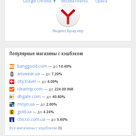
Быстрая
Google Chrome
Mozilla Firefox
Opera
установка
Яндекс.Браузер
Популярные магазины с кэшбэком
banggood.com
— до
10.40%
answear.ua
— до
7.20%
city.travel
— до
6.00%
cleartrip.com
— до
224.00 INR
dhgate.com
— до
40.80%
moyo.ua
— до
2.00%
gold.ua
— до
4.24%
chicco.com.ua
— до
5.60%
Все магазины с кэшбэком
(8)