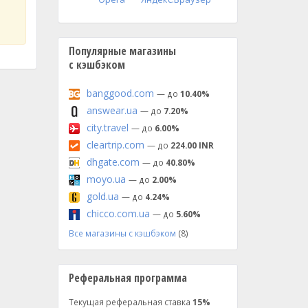
Популярные магазины
с кэшбэком
banggood.com
— до
10.40%
answear.ua
— до
7.20%
city.travel
— до
6.00%
cleartrip.com
— до
224.00 INR
dhgate.com
— до
40.80%
moyo.ua
— до
2.00%
gold.ua
— до
4.24%
chicco.com.ua
— до
5.60%
Все магазины с кэшбэком
(8)
Реферальная программа
Текущая реферальная ставка
15%