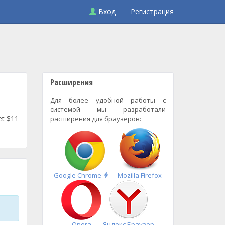
Вход
Регистрация
Расширения
Для более удобной работы с
системой мы разработали
et $11
расширения для браузеров:
Быстрая
Google Chrome
Mozilla Firefox
установка
Opera
Яндекс.Браузер