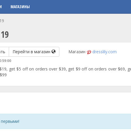
И
МАГАЗИНЫ
119
119
ать
Перейти в магазин
Магазин
dresslily.com
0:59:00
$19, get $5 off on orders over $39, get $9 off on orders over $69, g
 $99
 первыми!