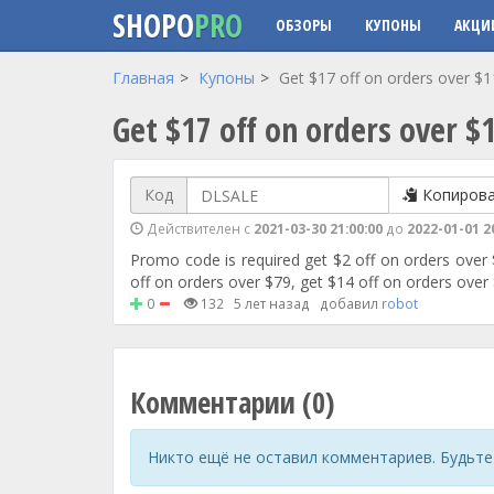
SHOPO
PRO
ОБЗОРЫ
КУПОНЫ
АКЦИ
Перейти к основному содержанию
Главная
Купоны
Get $17 off on orders over $
Get $17 off on orders over $
Код
Копиров
Действителен с
2021-03-30 21:00:00
до
2022-01-01 2
Promo code is required get $2 off on orders over 
off on orders over $79, get $14 off on orders over
0
132
5 лет назад
добавил
robot
Комментарии (0)
Никто ещё не оставил комментариев. Будьте