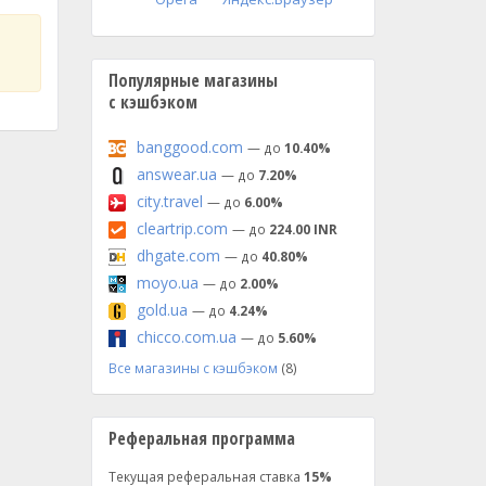
Популярные магазины
с кэшбэком
banggood.com
— до
10.40%
answear.ua
— до
7.20%
city.travel
— до
6.00%
cleartrip.com
— до
224.00 INR
dhgate.com
— до
40.80%
moyo.ua
— до
2.00%
gold.ua
— до
4.24%
chicco.com.ua
— до
5.60%
Все магазины с кэшбэком
(8)
Реферальная программа
Текущая реферальная ставка
15%