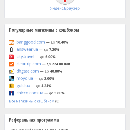
Яндекс.Браузер
Популярные магазины с кэшбэком
banggood.com
— до
10.40%
answear.ua
— до
7.20%
city.travel
— до
6.00%
cleartrip.com
— до
224.00 INR
dhgate.com
— до
40.80%
moyo.ua
— до
2.00%
gold.ua
— до
4.24%
chicco.com.ua
— до
5.60%
Все магазины с кэшбэком
(8)
Реферальная программа