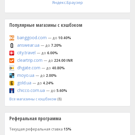
Яндекс.Браузер
Популярные магазины с кэшбэком
banggood.com
— до
10.40%
answear.ua
— до
7.20%
city.travel
— до
6.00%
cleartrip.com
— до
224.00 INR
dhgate.com
— до
40.80%
moyo.ua
— до
2.00%
gold.ua
— до
4.24%
chicco.com.ua
— до
5.60%
Все магазины с кэшбэком
(8)
Реферальная программа
Текущая реферальная ставка
15%