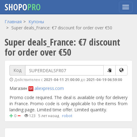
SHOPO
PRO
Перейти
Главная
Купоны
к
Super deals_France: €7 discount for order over €50
основному
Super deals_France: €7 discount
содержанию
for order over €50
Код
Действителен с
2021-04-11 21:00:00
до
2021-04-19 06:59:00
Магазин
aliexpress.com
Promo code required. The deal is available only for delivery
in France. Promo code is only applicable to the items from
landing page. Limited time offer. Limited quantity.
0
123
5 лет назад
robot