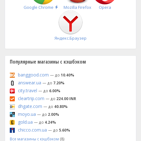
Быстрая
Google Chrome
Mozilla Firefox
Opera
установка
Яндекс.Браузер
Популярные магазины с кэшбэком
banggood.com
— до
10.40%
answear.ua
— до
7.20%
city.travel
— до
6.00%
cleartrip.com
— до
224.00 INR
dhgate.com
— до
40.80%
moyo.ua
— до
2.00%
gold.ua
— до
4.24%
chicco.com.ua
— до
5.60%
Все магазины с кэшбэком
(8)