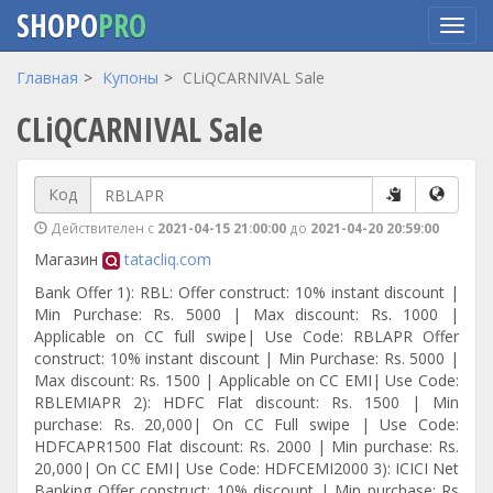
SHOPO
PRO
Перейти
Главная
Купоны
CLiQCARNIVAL Sale
к
CLiQCARNIVAL Sale
основному
содержанию
Код
Действителен с
2021-04-15 21:00:00
до
2021-04-20 20:59:00
Магазин
tatacliq.com
Bank Offer 1): RBL: Offer construct: 10% instant discount |
Min Purchase: Rs. 5000 | Max discount: Rs. 1000 |
Applicable on CC full swipe| Use Code: RBLAPR Offer
construct: 10% instant discount | Min Purchase: Rs. 5000 |
Max discount: Rs. 1500 | Applicable on CC EMI| Use Code:
RBLEMIAPR 2): HDFC Flat discount: Rs. 1500 | Min
purchase: Rs. 20,000| On CC Full swipe | Use Code:
HDFCAPR1500 Flat discount: Rs. 2000 | Min purchase: Rs.
20,000| On CC EMI| Use Code: HDFCEMI2000 3): ICICI Net
Banking Offer construct: 10% discount | Min purchase: Rs