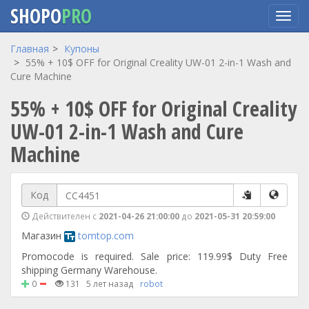
SHOPO
PRO
Перейти
Главная
Купоны
к
55% + 10$ OFF for Original Creality UW-01 2-in-1 Wash and
основному
Cure Machine
содержанию
55% + 10$ OFF for Original Creality
UW-01 2-in-1 Wash and Cure
Machine
Код
Действителен с
2021-04-26 21:00:00
до
2021-05-31 20:59:00
Магазин
tomtop.com
Promocode is required. Sale price: 119.99$ Duty Free
shipping Germany Warehouse.
0
131
5 лет назад
robot