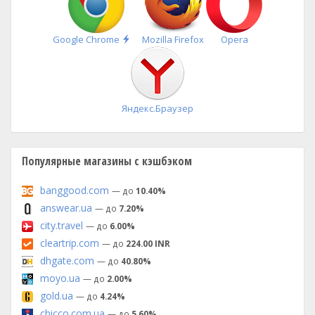
Быстрая
Google Chrome
Mozilla Firefox
Opera
установка
Яндекс.Браузер
Популярные магазины с кэшбэком
banggood.com
— до
10.40%
answear.ua
— до
7.20%
city.travel
— до
6.00%
cleartrip.com
— до
224.00 INR
dhgate.com
— до
40.80%
moyo.ua
— до
2.00%
gold.ua
— до
4.24%
chicco.com.ua
— до
5.60%