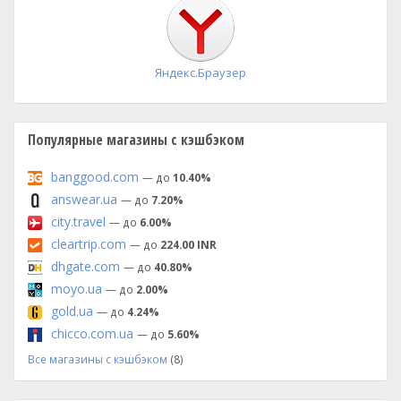
установка
Яндекс.Браузер
Популярные магазины с кэшбэком
banggood.com
— до
10.40%
answear.ua
— до
7.20%
city.travel
— до
6.00%
cleartrip.com
— до
224.00 INR
dhgate.com
— до
40.80%
moyo.ua
— до
2.00%
gold.ua
— до
4.24%
chicco.com.ua
— до
5.60%
Все магазины с кэшбэком
(8)