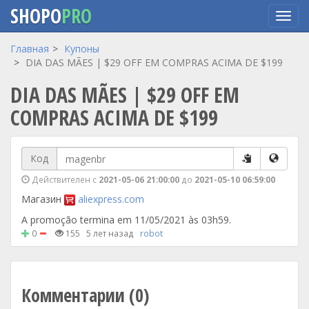
SHOPO
PRO
Перейти
Главная
Купоны
к
DIA DAS MÃES | $29 OFF EM COMPRAS ACIMA DE $199
основному
DIA DAS MÃES | $29 OFF EM
содержанию
COMPRAS ACIMA DE $199
Код
Действителен с
2021-05-06 21:00:00
до
2021-05-10 06:59:00
Магазин
aliexpress.com
A promoção termina em 11/05/2021 às 03h59.
0
155
5 лет назад
robot
Комментарии (0)