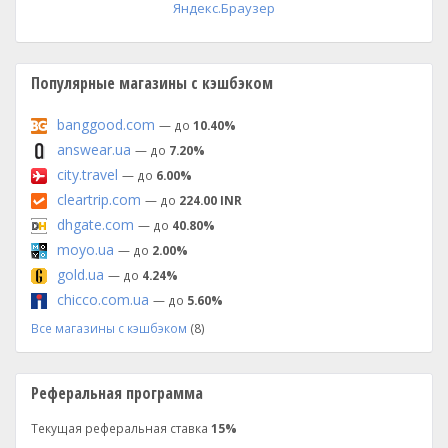
Яндекс.Браузер
Популярные магазины с кэшбэком
banggood.com
— до
10.40%
answear.ua
— до
7.20%
city.travel
— до
6.00%
cleartrip.com
— до
224.00 INR
dhgate.com
— до
40.80%
moyo.ua
— до
2.00%
gold.ua
— до
4.24%
chicco.com.ua
— до
5.60%
Все магазины с кэшбэком
(8)
Реферальная программа
Текущая реферальная ставка
15%