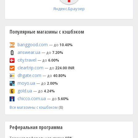
Яндекс.Браузер
Популярные магазины с кэшбэком
banggood.com
— до
10.40%
answear.ua
— до
7.20%
city.travel
— до
6.00%
cleartrip.com
— до
224.00 INR
dhgate.com
— до
40.80%
moyo.ua
— до
2.00%
gold.ua
— до
4.24%
chicco.com.ua
— до
5.60%
Все магазины с кэшбэком
(8)
Реферальная программа