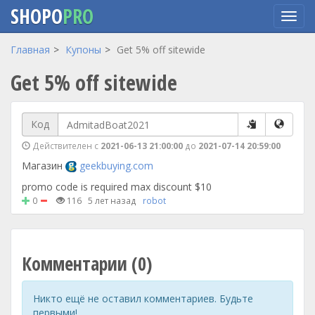
SHOPO
PRO
Перейти
Главная
Купоны
Get 5% off sitewide
к
Get 5% off sitewide
основному
содержанию
Код
Действителен с
2021-06-13 21:00:00
до
2021-07-14 20:59:00
Магазин
geekbuying.com
promo code is required max discount $10
0
116
5 лет назад
robot
Комментарии (0)
Никто ещё не оставил комментариев. Будьте
первыми!